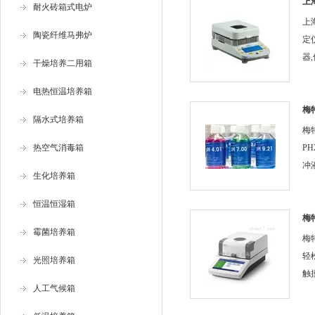
质
上
耐火砖箱式电炉
定
等
上
陶瓷纤维马弗炉
定
器
干燥培养二用箱
更
电热恒温培养箱
率
富
梅
隔水式培养箱
PH2
数
梅
冲
功..
热空气消毒箱
PH2
冲
生化培养箱
准
的
恒温恒湿箱
贴
梅
霉菌培养箱
溯
梅
的测
轻
光照培养箱
触
人工气候箱
HC
论