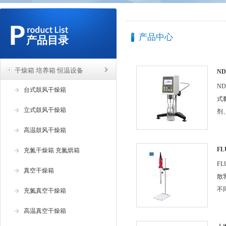
产品中心
产品目录
干燥箱 培养箱 恒温设备
N
式
N
台式鼓风干燥箱
式
立式鼓风干燥箱
剂
物
高温鼓风干燥箱
种
度
F
充氮干燥箱 充氮烘箱
散
作
F
真空干燥箱
来
散
不
充氮真空干燥箱
括
高温真空干燥箱
高