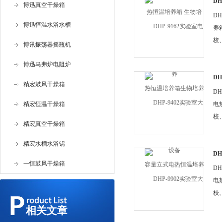
D
博迅真空干燥箱
养
D
博迅恒温水浴水槽
养
校
博讯振荡器摇瓶机
研
博迅马弗炉电阻炉
养
D
精宏鼓风干燥箱
电
D
精宏恒温干燥箱
电
校
精宏真空干燥箱
研
养
精宏水槽水浴锅
D
一恒鼓风干燥箱
电
D
电
校
研
相关文章
养