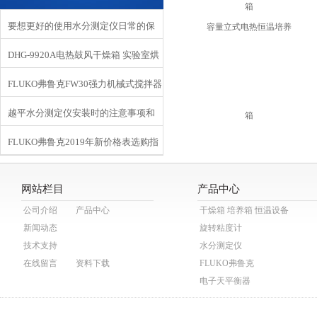
要想更好的使用水分测定仪日常的保
DHG-9920A电热鼓风干燥箱 实验室烘
养*！
FLUKO弗鲁克FW30强力机械式搅拌器
箱的技术参数
越平水分测定仪安装时的注意事项和
技术参数
FLUKO弗鲁克2019年新价格表选购指
性能特点
南
网站栏目
产品中心
公司介绍
产品中心
干燥箱 培养箱 恒温设备
新闻动态
旋转粘度计
技术支持
水分测定仪
在线留言
资料下载
FLUKO弗鲁克
电子天平衡器