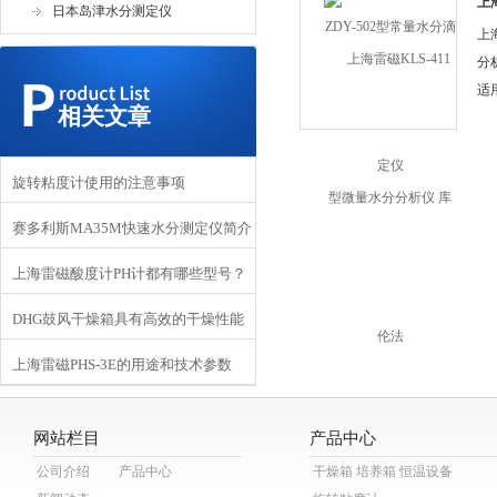
上
日本岛津水分测定仪
分
上
分
适
相关文章
量
示,
旋转粘度计使用的注意事项
赛多利斯MA35M快速水分测定仪简介
上海雷磁酸度计PH计都有哪些型号？
和技术参数
DHG鼓风干燥箱具有高效的干燥性能
上海雷磁PHS-3E的用途和技术参数
网站栏目
产品中心
公司介绍
产品中心
干燥箱 培养箱 恒温设备