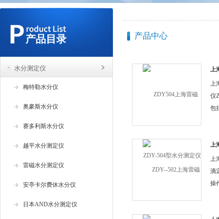
产品中心
产品目录
水分测定仪
上
仪
上
梅特勒水分仪
仪
奥豪斯水分仪
包
分
赛多利斯水分仪
分
需
上
越平水分测定仪
滴
上
雷磁水分测定仪
滴
操
安亭卡尔费休水分仪
或
日本AND水分测定仪
试