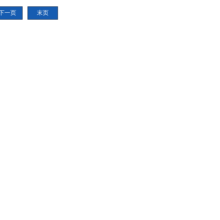
下一页
末页