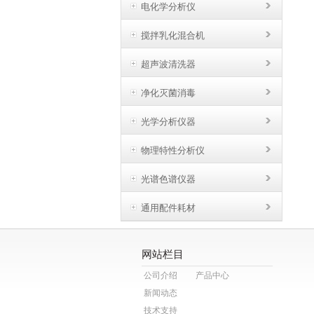
电化学分析仪
搅拌乳化混合机
超声波清洗器
净化灭菌消毒
光学分析仪器
物理特性分析仪
光谱色谱仪器
通用配件耗材
网站栏目
公司介绍
产品中心
新闻动态
技术支持