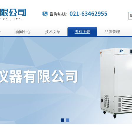
心
新闻中心
技术文章
资料下载
品牌管理