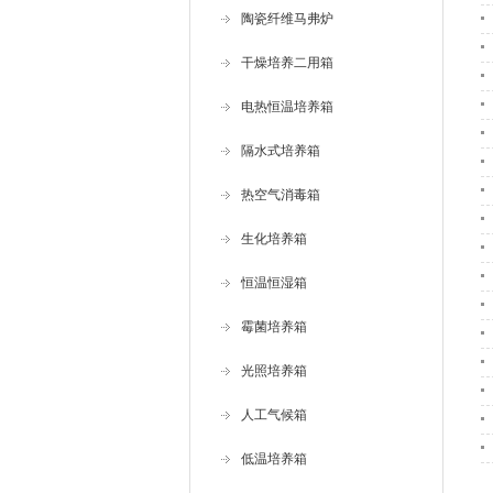
陶瓷纤维马弗炉
干燥培养二用箱
电热恒温培养箱
隔水式培养箱
热空气消毒箱
生化培养箱
恒温恒湿箱
霉菌培养箱
光照培养箱
人工气候箱
低温培养箱