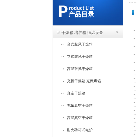
产品目录
干燥箱 培养箱 恒温设备
台式鼓风干燥箱
立式鼓风干燥箱
高温鼓风干燥箱
充氮干燥箱 充氮烘箱
真空干燥箱
充氮真空干燥箱
高温真空干燥箱
耐火砖箱式电炉