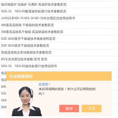
箱式电阻炉 实验炉 马弗炉 高温炉技术参数彩页
NDJ-5S、NDJ-8S数显旋转粘度计技术参数彩页
AND日本MS-70 MX-50 MF-50水分测定仪使用说明书
[AN
400度高温烘箱 干燥箱的技术参数彩页
500度高温鼓风干燥箱 高温烘箱技术参数彩页
DZF-6020真空干燥箱技术规格资料彩页
DZF-6050真空干燥箱技术参数彩页
高低温湿热交变试验箱技术参数彩页
BYK光泽度仪技术参数 型号 彩页
NDJ-5S、NDJ-8S旋转粘度计使用说明书
低温保存箱技术参数彩页
低温培养箱-10、-20、-40~65℃技术参数彩页
欢迎您！
600度高温烘箱技术参数-彩页
来自局域网的朋友！有什么可以帮助您的
NDJ-5S、NDJ-8S旋转式粘度计技术参数彩页
吗？
DHG-9039A高温干燥箱彩页
DHG-9079A高温烘箱彩页