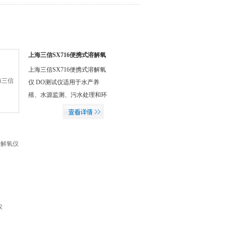
上海三信SX716便携式溶解氧
仪 DO测试仪
上海三信SX716便携式溶解氧
仪 DO测试仪适用于水产养
殖、水源监测、污水处理和环
保监测等，特别适合在野外和
现场使用。