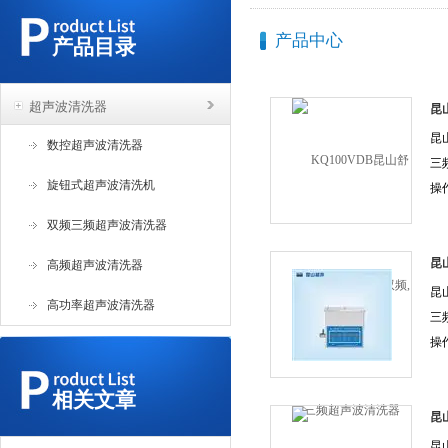
产品中心
产品目录
超声波清洗器
昆山
三
昆山
数控超声波清洗器
三
旋钮式超声波清洗机
操
示
双频三频超声波清洗器
频
转
昆
高频超声波清洗器
三
升
昆
高功率超声波清洗器
个
三
可
操
混
示
气
频
相关文章
转
昆山
三
升
昆山