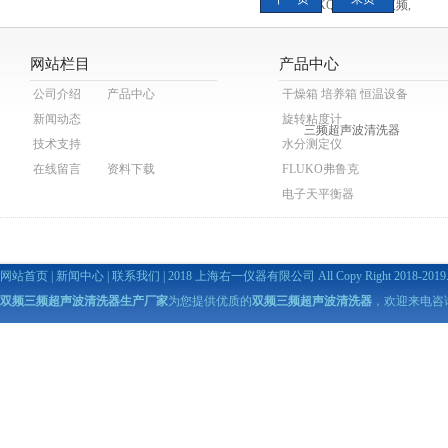
升
个
可
网站栏目
产品中心
混
公司介绍
产品中心
干燥箱 培养箱 恒温设备
气
新闻动态
旋转粘度计
技术支持
水分测定仪
在线留言
资料下载
FLUKO弗鲁克
电子天平衡器
网站首页
|
新闻中心
|
联系我们
| 2018 上海右一仪器有限公司 All Copy Right 2018-2019. A
双频三频超声波清洗器生产厂家
为您提供优质的
双频三频超声波清洗器
，欢迎来电咨