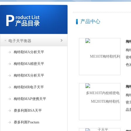
产品中心
产品目录
电子天平衡器
梅
密
梅
梅特勒MA分析天平
密
梅特勒MA精密天平
色
直
梅特勒MX分析天平
有
如
梅
梅特勒MR电子天平
精
彩
梅
梅特勒MAP便携天平
密
晶
赛多利斯BSA天平
的
赛多利斯Practum
个