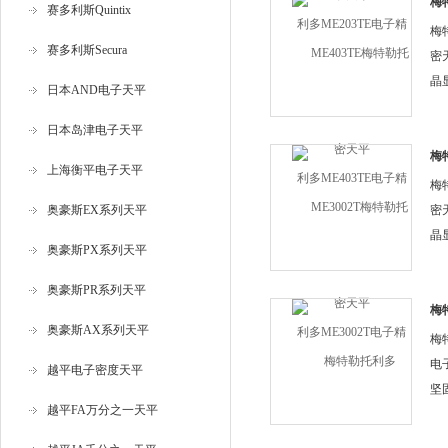
户
梅
赛多利斯Quintix
精
摸
梅
赛多利斯Secura
密
晶
日本AND电子天平
的
日本岛津电子天平
个
户
梅
上海衡平电子天平
密
摸
梅
奥豪斯EX系列天平
密
晶
奥豪斯PX系列天平
的
个
奥豪斯PR系列天平
户
梅
奥豪斯AX系列天平
电
摸
梅
电
越平电子密度天平
坚
越平FA万分之一天平
为
内