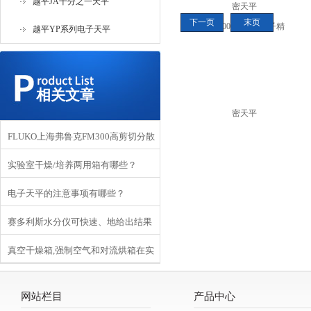
越平JA千分之一天平
腐
下一页
末页
密
越平YP系列电子天平
相关文章
FLUKO上海弗鲁克FM300高剪切分散
实验室干燥/培养两用箱有哪些？
乳化机的技术参数
电子天平的注意事项有哪些？
赛多利斯水分仪可快速、地给出结果
真空干燥箱,强制空气和对流烘箱在实
且易于操作
验室的用途
网站栏目
产品中心