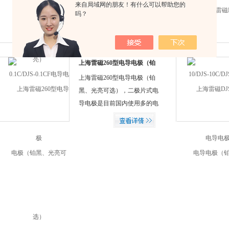
来自局域网的朋友！有什么可以帮助您的
和距离，就可以制成不同常数
0.1C/DJS-0.1CF电导电极，二
吗？
值的电导电极。铂黑电导电极
极片式电导电极是目前国内使
可有效防止在测定较高电导率
用多的电导电极类型，实验室
溶液时出现极化现象。
二极片式电导电极的结构是将
铂片烧结在平行玻璃片上，或
上海雷磁260型电导电极（铂
黑、光亮可选）
圆形玻璃管的内壁上，调节铂
上海雷磁260型电导电极（铂
片的面积和距离，就可以制成
黑、光亮可选），二极片式电
不同常数值的电导电极。铂黑
导电极是目前国内使用多的电
电导电极可有效防止在测定较
导电极类型，实验室二极片式
高电导率溶液时出现极化现
电导电极的结构是将铂片烧结
象。
在平行玻璃片上，或圆形玻璃
管的内壁上，调节铂片的面积
和距离，就可以制成不同常数
值的电导电极。铂黑电导电极
可有效防止在测定较高电导率
溶液时出现极化现象。