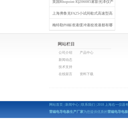
英国Rhopoint IQ206085雾影光泽仪产
上海弗鲁克FA25小试间歇式高速型高
品简介
梅特勒PH标准液缓冲液校准液都有哪
剪切分散乳化机参数
些规格
网站栏目
公司介绍
产品中心
新闻动态
技术支持
在线留言
资料下载
网站首页
|
新闻中心
|
联系我们
| 2018 上海右一仪器有限公司 
雷磁电导电极生产厂家
为您提供优质的
雷磁电导电极