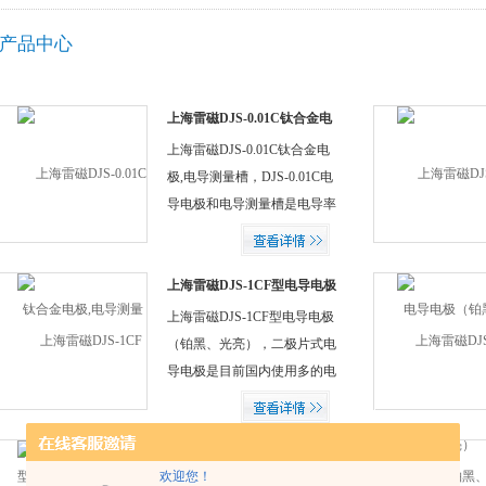
产品中心
上海雷磁DJS-0.01C钛合金电
极,电导测量槽
上海雷磁DJS-0.01C钛合金电
极,电导测量槽，DJS-0.01C电
导电极和电导测量槽是电导率
仪的测量元件，用于测量高电
解质溶液、酸碱、工业加工
水、海水、纯水或高纯水或常
上海雷磁DJS-1CF型电导电极
（铂黑、光亮）
规实验室的电导率测量或者说
上海雷磁DJS-1CF型电导电极
电导滴定。
（铂黑、光亮），二极片式电
导电极是目前国内使用多的电
导电极类型，实验室二极片式
电导电极的结构是将铂片烧结
在平行玻璃片上，或圆形玻璃
雷磁DJS-0.1/DJS-0.1C/DJS-
欢迎您！
0.1CF电导电极
管的内壁上，调节铂片的面积
上海雷磁DJS-0.1/DJS-