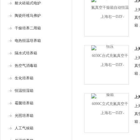
应
上
耐火砖箱式电炉
真
器
上
陶瓷纤维马弗炉
林环
真
箱
干燥培养二用箱
温
电热恒温培养箱
定
空
上
隔水式培养箱
真
空
上
舶
热空气消毒箱
真
箱
生化培养箱
温
定
恒温恒湿箱
空
上
霉菌培养箱
真
空
上
舶
真
光照培养箱
箱
人工气候箱
温
定