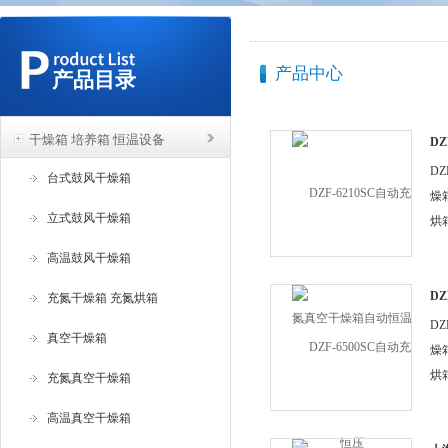
产品中心
产品目录
干燥箱 培养箱 恒温设备
DZ
燥
DZ
台式鼓风干燥箱
燥
立式鼓风干燥箱
烘
空
高温鼓风干燥箱
功
应
DZ
充氮干燥箱 充氮烘箱
燥
器
DZ
真空干燥箱
林环
燥
烘
充氮真空干燥箱
空
高温真空干燥箱
功