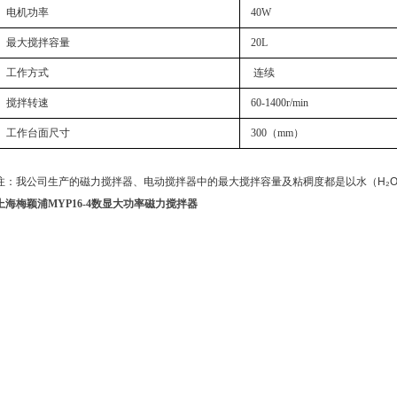
电机功率
40W
最大搅拌容量
20L
工作方式
连续
搅拌转速
60-1400r/min
工作台面尺寸
300（mm）
注：我公司生产的磁力搅拌器、电动搅拌器中的最大搅拌容量及粘稠度都是以水（H₂
上海梅颖浦MYP16-4数显大功率磁力搅拌器