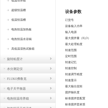
低温培养箱
超级恒温槽
设备参数
低温恒温槽
订货号
设备输入功率
电热恒温加热板
输入电源
最大搅拌量（H₂O）
电热恒温水浴锅
最大处理粘度
高低温湿热试验箱
转速范围
定时范围
旋转粘度计
转速记忆
转速控制
水分测定仪
转速调节精度
FLUKO弗鲁克
转速显示
最大输出扭矩
电子天平衡器
搅拌轴长度
电热恒温培养箱
标准搅拌桨配置
标准搅拌桨材质