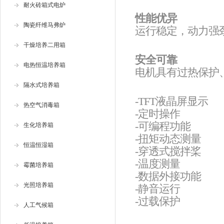
耐火砖箱式电炉
性能优异
陶瓷纤维马弗炉
运行稳定，动力强劲
干燥培养二用箱
安全可靠
电热恒温培养箱
电机具有过热保护
隔水式培养箱
-TFT液晶屏显示
热空气消毒箱
-定时操
-可编程
生化培养箱
-扭矩动态
恒温恒湿箱
-穿透式搅拌
-温度测
霉菌培养箱
-数据外接
光照培养箱
-静音运
-过载保护
人工气候箱