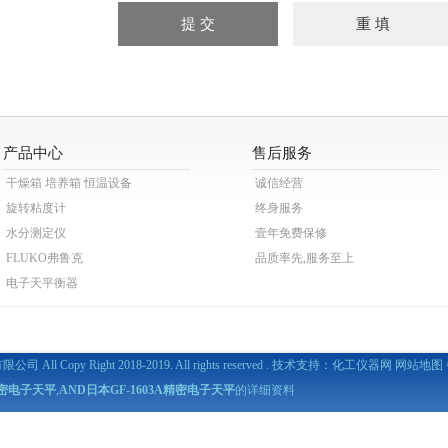
产品中心
售后服务
干燥箱 培养箱 恒温设备
诚信经营
旋转粘度计
终身服务
水分测定仪
壹年免费保修
FLUKO弗鲁克
品质率先,服务至上
电子天平衡器
All Copy Right 2018-2019. All rights reserved . 技术支持：
化工仪器网
网站地图
A精密电子天平
,
AND日本GF-1603A精密电子天平
的详细资料