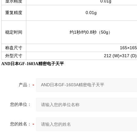
0.01g
显示精度
0.01g
重复精度
1
/
0.8
50g
稳定时间
约
秒
约
秒（
）
165×16
称盘尺寸
212 (W)×317 (D
外型尺寸
AND日本GF-1603A精密电子天平
产品：
您的单位：
您的姓名：