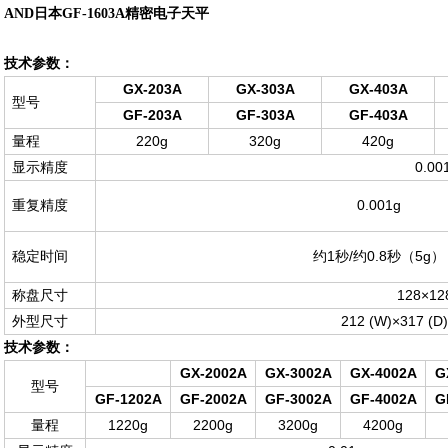
AND日本GF-1603A精密电子天平
技术参数：
GX-203A
GX-303A
GX-403A
型号
GF-203A
GF-303A
GF-403A
220g
320g
420g
量程
0.00
显示精度
0.001g
重复精度
1
/
0.8
5g
稳定时间
约
秒
约
秒（
）
128×1
称盘尺寸
212 (W)×317 (D
外型尺寸
技术参数：
GX-2002A
GX-3002A
GX-4002A
G
型号
GF-1202A
GF-2002A
GF-3002A
GF-4002A
G
1220g
2200g
3200g
4200g
量程