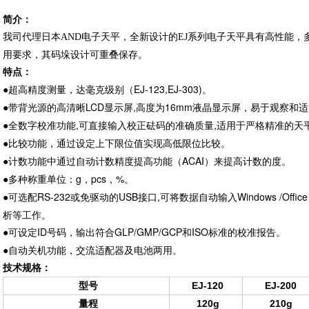
简介：
我司代理日本AND电子天平，全新设计的EJ系列电子天平具有高性能
。
用要求，其码垛设计可重叠保存
特点：
超高精度测量，达毫克级别（EJ-123,EJ-303)。
●
带背光源的高清晰LCD显示屏,高度为16mm液晶显示屏，易于观察和
●
全数字校准功能,可直接输入校正砝码的准确质量,适用于严格精准的天
●
比较功能，通过设定上下限位值实现高低限位比较。
●
计数功能中通过自动计数精度提高功能（ACAI）来提高计数的度。
●
多种称重单位：g，pcs，%。
●
可选配RS-232或免驱动的USB接口,可将数据自动输入Windows /Offi
●
析等工作。
可设定ID号码，输出符合GLP/GMP/GCP和ISO标准的校准报告。
●
自动关机功能，交流适配器及电池两用。
●
技术规格：
型号
EJ-120
EJ-200
量程
120g
210g