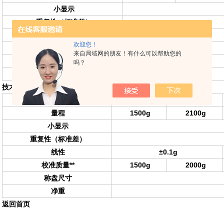
小显示
重复性（标准差）
线性
±0.01g
欢迎您！
校准质量**
100g
200g
来自局域网的朋友！有什么可以帮助您的
称盘尺寸
吗？
净重
技术规格：
型号
EJ-1500
EJ-2000
量程
1500g
2100g
小显示
重复性（标准差）
线性
±0.1g
校准质量**
1500g
2000g
称盘尺寸
净重
返回首页