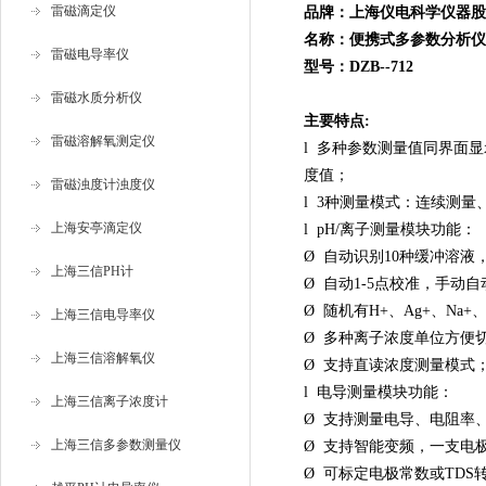
雷磁滴定仪
品牌：上海仪电科学仪器股
名称：
便携式多参数分析仪
雷磁电导率仪
型号：DZB--712
雷磁水质分析仪
主要特点:
雷磁溶解氧测定仪
l
多种参数测量值同界面显
度值；
雷磁浊度计浊度仪
l
3
种测量模式：连续测量
上海安亭滴定仪
l
pH/
离子测量模块功能：
Ø
自动识别
10
种缓冲溶液
上海三信PH计
Ø
自动
1-5
点校准，手动
自
Ø
随机有
H+
、
Ag+
、
Na+
上海三信电导率仪
Ø
多种离子浓度单位方便
上海三信溶解氧仪
Ø
支持直读浓度测量模式
l
电导测量模块功能：
上海三信离子浓度计
Ø
支持测量电导、电阻率
上海三信多参数测量仪
Ø
支持智能变频，一支电
Ø
可标定电极常数或
TDS