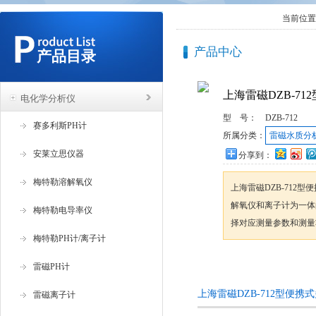
当前位置
产品中心
产品目录
上海雷磁DZB-7
电化学分析仪
型 号：
DZB-712
赛多利斯PH计
所属分类：
雷磁水质分
安莱立思仪器
分享到：
梅特勒溶解氧仪
上海雷磁DZB-712
解氧仪和离子计为一体
梅特勒电导率仪
择对应测量参数和测量
梅特勒PH计/离子计
咨询订购
雷磁PH计
上海雷磁DZB-712型便
雷磁离子计