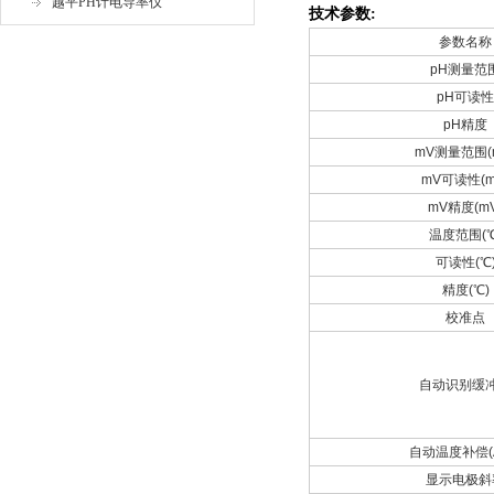
越平PH计电导率仪
技术参数:
参数名称
pH测量范
pH可读
pH精度
mV测量范围(
mV可读性(m
mV精度(mV
温度范围(℃
可读性(℃
精度(℃)
校准点
自动识别缓
自动温度补偿(A
显示电极斜