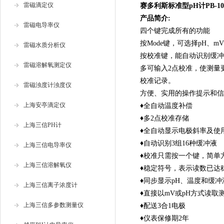
雷磁滴定仪
赛多利斯标准型pH计PB-1
产品简介:
雷磁电导率仪
四个键完成所有的功能
按Mode键，可选择pH、m
雷磁水质分析仪
按校准键，能自动识别缓冲
雷磁溶解氧测定仪
多可输入2点校准，使测量
校准记录。
雷磁浊度计浊度仪
方便、实用的操作提示和信
上海安亭滴定仪
♦
全自动温度补偿
♦
多2点校准存储
上海三信PH计
♦
全自动显示电极斜率及使
♦
自动识别3组16种缓冲液
上海三信电导率仪
♦
校准只需按一个键，简单
上海三信溶解氧仪
♦
稳定符号，表示读数已达
♦
同步显示pH、温度和缓冲
上海三信离子浓度计
♦
直接以mV或pH方式读取
上海三信多参数测量仪
♦
配送3合1电极
♦
仪表保修期2年