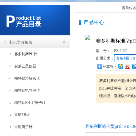
当前位
产品中心
产品目录
赛多利斯标准型pH计
电化学分析仪
型 号：
PB-10/C
赛多利斯PH计
所属分类：
赛多利斯PH
安莱立思仪器
分享到：
梅特勒溶解氧仪
赛多利斯标准型pH计P
组16种缓冲液，全自
梅特勒电导率仪
缓冲液，直接以mV或
梅特勒PH计/离子计
咨询订购
雷磁PH计
赛多利斯标准型pH计PB-1
雷磁离子计