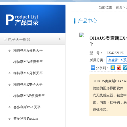
当前位置：
首页
>
产品中心
产品目录
OHAUS奥豪斯EX
电子天平衡器
平
梅特勒MA分析天平
型 号：
EX423ZH/E
所属分类：
奥豪斯EX
梅特勒MA精密天平
分享到：
梅特勒MX分析天平
OHAUS奥豪斯EX42
梅特勒MR电子天平
便捷的图形界面软件，
式无线感应器，包含中
梅特勒MAP便携天平
置，内置下挂秤钩，易
赛多利斯BSA天平
待机模式。
赛多利斯Practum
咨询订购