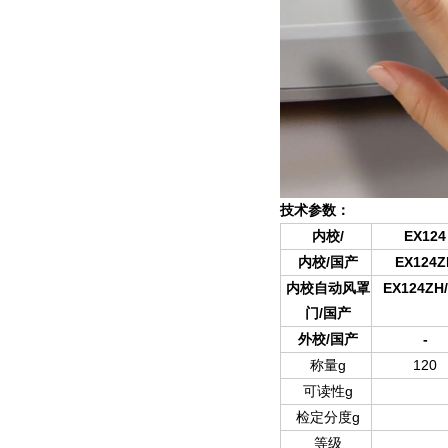
技术参数：
/
EX124
内校
/
EX124Z
内校
国产
EX124ZH
内校自动风罩
/
门
国产
/
-
外校
国产
g
120
称量
g
可读性
g
检定分度
等级