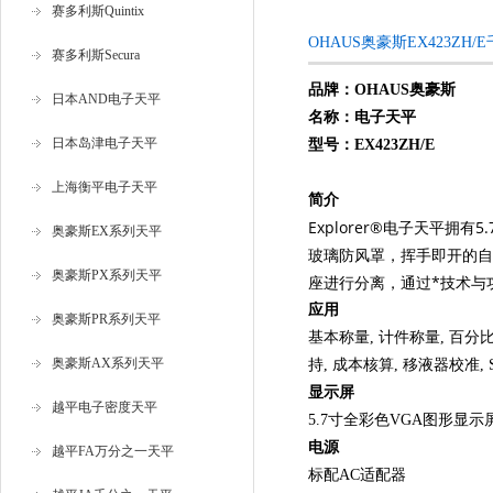
赛多利斯Quintix
OHAUS奥豪斯EX423Z
赛多利斯Secura
品牌：
OHAUS奥豪斯
日本AND电子天平
名称：
电子天平
日本岛津电子天平
型号：
EX423ZH/E
上海衡平电子天平
简介
Explorer®电子天平拥
奥豪斯EX系列天平
玻璃防风罩，挥手即开的自
奥豪斯PX系列天平
座进行分离，通过*技术与功
应用
奥豪斯PR系列天平
基本称量, 计件称量, 百分比
奥豪斯AX系列天平
持, 成本核算, 移液器校准,
显示屏
越平电子密度天平
5.7寸全彩色VGA图形显
电源
越平FA万分之一天平
标配AC适配器