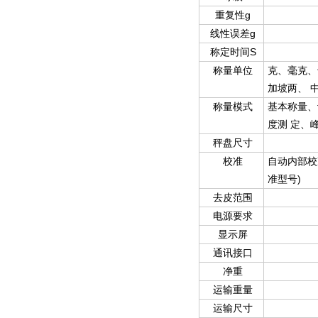
g
重复性
g
线性误差
S
称定时间
称量单位
克、毫克、
加坡两、
称量模式
基本称量、
度测
定、
秤盘尺寸
校准
自动内部校
)
准型号
去皮范围
电源要求
显示屏
通讯接口
净重
运输重量
运输尺寸