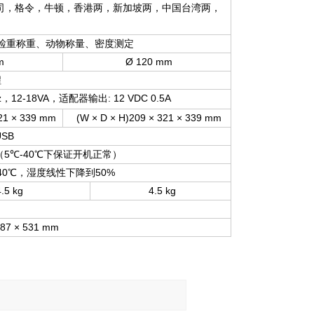
司，格令，牛顿，香港两，新加坡两，中国台湾两，
检重称重、动物称量、密度测定
m
Ø 120 mm
程
z
12-18VA
: 12 VDC 0.5A
，
，适配器输出
321 × 339 mm
(W × D × H)209 × 321 × 339 mm
USB
5
-40
（
℃
℃下保证开机正常）
40
50%
℃，湿度线性下降到
.5 kg
4.5 kg
387 × 531 mm