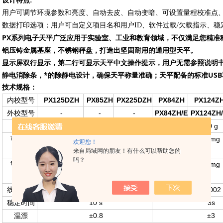
设计特点:
用户可调节环境参数和亮度、自动去皮、自动变暗、可设置量程校准点
数据打印选项；用户可自定义项目名和用户ID、软件过载/欠载指示、
PX系列电子天平广泛应用于实验室、工业和教育领域，不仅满足您精准
铝压铸金属基座，不锈钢秤盘，打造出坚固耐用的通用型天平。
显示屏双行显示，第二行可显示天平中文操作提示，用户无需参照说明书
静电消除条，*的除静电设计，确保天平称量准确；天平配备的标准USB和
技术规格：
PX125DZH
PX85ZH
PX225DZH
PX84ZH
PX124Z
内校型号
-
-
-
PX84ZH/E
PX124ZH
外校型号
52/120 g
82 g
82/220 g
82 g
120 g
称量
0.01/ 0.1 mg
0.01 mg
0.01/ 0.1
0.1 mg
0.1 mg
可读性
欢迎您！
来自局域网的朋友！有什么可以帮助您的
mg
吗？
0.02/ 0.1 mg
0.02 mg
0.02/ 0.1
0.1 mg
0.1 mg
重复性
mg
±0.0001 g
±0.0002
线性误差
10 s
3s
稳定时间
±0.8
±3
温漂