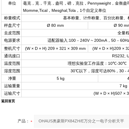
Pennyweight
单位
毫克，克，千克，盎司，磅，克拉，
，金衡盎
Momme,Tical
Mesghal,Tola
1
，
，
个自定义单位
称量模式
基本称量、计件称量、百分比称量、
Ø 80 mm
Ø 90 m
秤盘尺寸
去皮范围
全量
:100
240V ~ 200mA
50
60H
电源要求
适配器输入
–
，
–
(W × D × H) 209 × 321 × 309 mm
(W × D × H)209 × 
整机尺寸
RS232, 
通讯接口
10
-30
温度范围
理想实验室工作温度：
℃
℃
30
80%
30 - 
湿度范围
℃以下，湿度可达
，
5 kg
4
净重
7 kg
运输重量
(W × D × H)507 × 
运输尺寸
返回首页
产品：