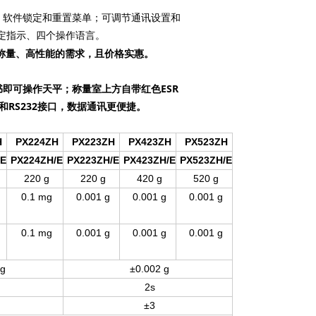
、软件锁定和重置菜单；可调节通讯设置和
稳定指示、四个操作语言。
称量、高性能的需求，且价格实惠。
即可操作天平；称量室上方自带红色ESR
RS232接口，数据通讯更便捷。
H
PX224ZH
PX223ZH
PX423ZH
PX523ZH
/E
PX224ZH/E
PX223ZH/E
PX423ZH/E
PX523ZH/E
220 g
220 g
420 g
520 g
0.1 mg
0.001 g
0.001 g
0.001 g
0.1 mg
0.001 g
0.001 g
0.001 g
 g
±0.002 g
2s
±3