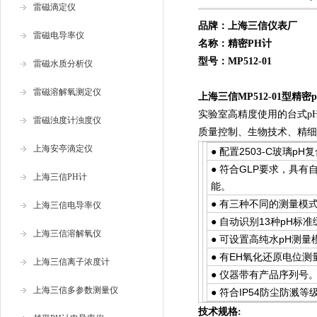
雷磁滴定仪
品牌：上海三信仪表厂
雷磁电导率仪
名称：精密
PH计
型号：MP512-01
雷磁水质分析仪
雷磁溶解氧测定仪
上海三信MP512-01型精密
实验室高精度使用的台式p
雷磁浊度计浊度仪
质量控制、生物技术、精细
上海安亭滴定仪
● 配置2503-C玻璃
● 符合GLP要求，具
上海三信PH计
能。
● 有三种不同的测量模
上海三信电导率仪
● 自动识别13种pH
上海三信溶解氧仪
● 可设置高纯水pH测
● 有EH氧化还原电位
上海三信离子浓度计
● 仪器带有产品序列号
上海三信多参数测量仪
● 符合IP54防尘防溅
技术规格: