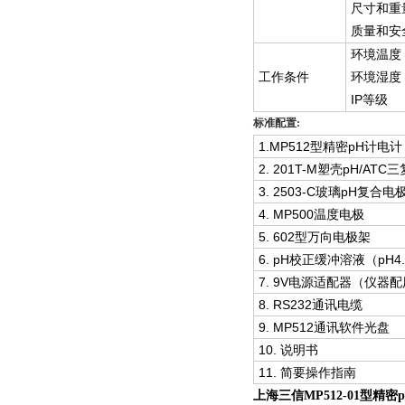
尺寸和重
质量和安
环境温度
工作条件
环境湿度
IP等级
标准配置:
1.MP512型精密pH计电计
2. 201T-M塑壳pH/AT
3. 2503-C玻璃pH复合电
4. MP500温度电极
5. 602型万向电极架
6. pH校正缓冲溶液（pH4.0
7. 9V电源适配器（仪器
8. RS232通讯电缆
9. MP512通讯软件光盘
10. 说明书
11. 简要操作指南
上海三信MP512-01型精密