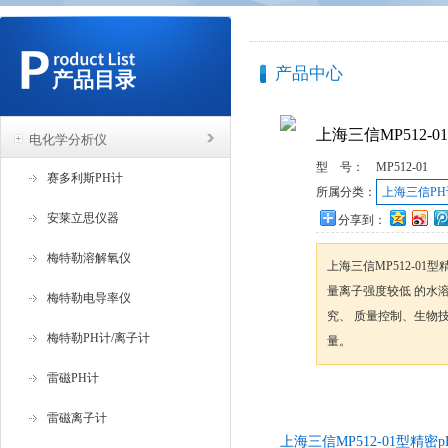
产品中心
产品目录
上海三信MP512-0
电化学分析仪
型 号：
MP512-01
赛多利斯PH计
所属分类：
上海三信PH
安莱立思仪器
分享到：
梅特勒溶解氧仪
上海三信MP512-0
量离子强度较低 的水
梅特勒电导率仪
究、 质量控制、生物技
梅特勒PH计/离子计
量。
雷磁PH计
咨询订购
雷磁离子计
上海三信MP512-01型精