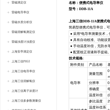
雷磁滴定仪
名称：便携式
电导率仪
型号：DDB-11A
雷磁电导率仪
上海三信DDB-11A便携式
雷磁水质分析仪
简易型便携式电导率仪，可
雷磁溶解氧测定仪
● 采用*电导率测量技术，使
● 具有自动校准、功能设
雷磁浊度计浊度仪
● 手动温度补偿，无防水
上海安亭滴定仪
● 配置校正溶液和手提箱
技术规格:
上海三信PH计
附件类别
产品名称
0
上海三信电导率仪
测量范围
ｍ
上海三信溶解氧仪
电导率
分辨率
0
准确度
电
上海三信离子浓度计
温度补偿
上海三信多参数测量仪
参比温度
2
温度补偿系