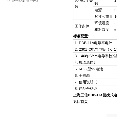
其他技术参
2
越平PH计电导率仪
数
数
电源
6
尺寸和重量
1
环境温度
(
工作条件
相对湿度
≤
标准配置:
1. DDB-11A电导率电计
2. 2301-C电导电极（K=
3. 1408μS/cm电导率校
4. 玻璃温度计
5. 6F22型9V电池
6. 手提箱
7. 使用说明书
8. 产品合格证
上海三信DDB-11A便携式
返回首页