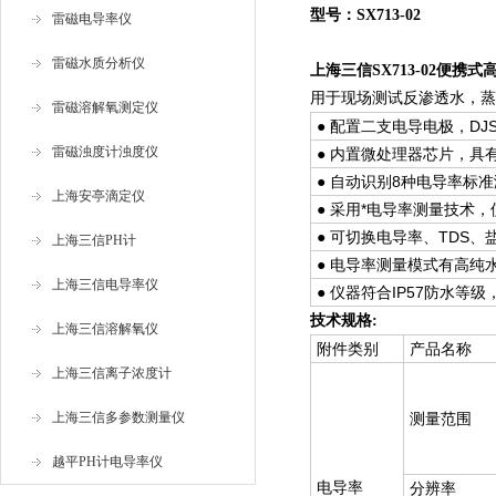
型号：
SX713-02
雷磁电导率仪
雷磁水质分析仪
上海三信SX713-02便携
用于现场测试反渗透水，蒸
雷磁溶解氧测定仪
● 配置二支电导电极，DJ
雷磁浊度计浊度仪
● 内置微处理器芯片，
● 自动识别8种电导率标
上海安亭滴定仪
● 采用*电导率测量技术，使
● 可切换电导率、TDS
上海三信PH计
● 电导率测量模式有高纯
上海三信电导率仪
● 仪器符合IP57防水等
技术规格:
上海三信溶解氧仪
附件类别
产品名称
上海三信离子浓度计
上海三信多参数测量仪
测量范围
越平PH计电导率仪
电导率
分辨率