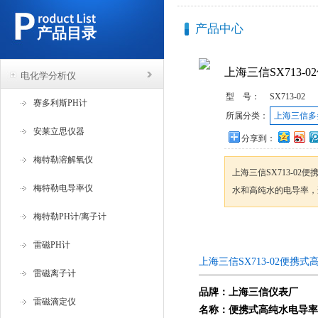
产品中心
产品目录
上海三信SX713-
电化学分析仪
型 号：
SX713-02
赛多利斯PH计
所属分类：
上海三信多
安莱立思仪器
分享到：
梅特勒溶解氧仪
上海三信SX713-0
梅特勒电导率仪
水和高纯水的电导率，
梅特勒PH计/离子计
咨询订购
雷磁PH计
上海三信SX713-02便携
雷磁离子计
品牌：上海三信仪表厂
雷磁滴定仪
名称：
便携式高纯水电导率