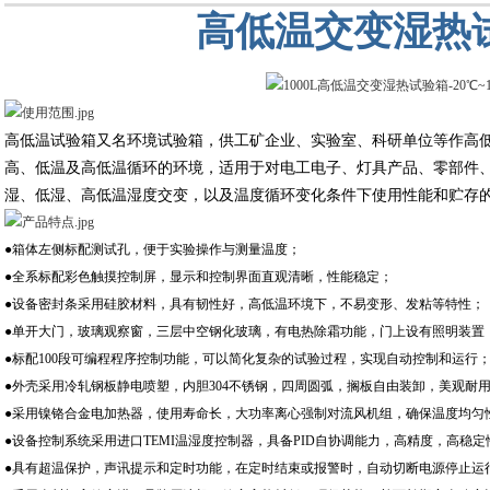
高低温交变湿热
高低温试验箱又名环境试验箱，供工矿企业、实验室、科研单位等作高
高、低温及高低温循环的环境，适用于对电工电子、灯具产品、零部件
湿、低湿、高低温湿度交变，以及温度循环变化条件下使用性能和贮存
●箱体左侧标配测试孔，便于实验操作与测量温度；
●全系标配彩色触摸控制屏，显示和控制界面直观清晰，性能稳定；
●设备密封条采用硅胶材料，具有韧性好，高低温环境下，不易变形、发粘等特性；
●单开大门，玻璃观察窗，三层中空钢化玻璃，有电热除霜功能，门上设有照明装置
●标配
100
段可编程程序控制功能，可以简化复杂的试验过程，实现自动控制和运行
●外壳采用冷轧钢板静电喷塑，内胆
304
不锈钢，四周圆弧，搁板自由装卸，美观耐
●采用镍铬合金电加热器，使用寿命长，大功率离心强制对流风机组，确保温度均匀
●设备控制系统采用进口
TEMI
温湿度控制器，具备
PID
自协调能力，高精度，高稳定
●具有超温保护，声讯提示和定时功能，在定时结束或报警时，自动切断电源停止运