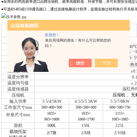
●采用全封闭高效率进口品牌压缩机，效率高能耗低，环保节能，并可长期安全稳定
●可选
RS485
或
USB
通讯接口，通过连接电脑设计程序，监视实验过程和执行开关机
GDW-100L
GDW-150L
GDW-225L
项目
A/B/C
A/B/C
A/B/C
欢迎您！
电源电压
AC220V 50Hz
来自局域网的朋友！有什么可以帮助您的
吗？
控温范围
A : -20℃
150℃ B : -40
~
20%
~
控湿范围
±3
5
~
湿度偏差
加热方式
加热
温度波动度
±0
温度分辨率
0.
温度均匀值
± 
远红外P
温度传感器
压缩机 、无
压缩机
输入功率
3.5/4/5KW
4.5/5/5.5KW
5.5/7/8KW
工作室尺寸mm
500×
400
×
500
500×
500
×
600
600×
500
×
750
1035×
1035×
1115×
外形尺寸mm
965×
1600
1060×
1700
1085×
1885
容积
100L
150L
225L
载物托架
2/7块
2/8块
2/10块