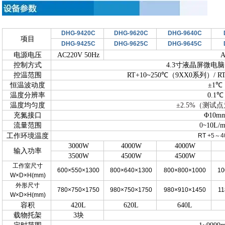
DHG-9420C
DHG-9620C
DHG-9640C
项目
DHG-9425C
DHG-9625C
DHG-9645C
电源电压
AC220V 50Hz
A
控制方式
4.3寸液晶屏微电脑
控温范围
RT+10~250℃（9XX0系列）/ R
恒温波动度
±1℃
温度分辨率
0.1℃
温度均匀度
±2.5%（测试点
充氮接口
Φ10m
流量范围
0
10L/m
~
工作环境温度
RT
+5
～
4
3000W
4000W
4000W
输入功率
3500W
4500W
4500W
工作室尺寸
600×550×1300
800×640×1300
800×800×1000
10
W×D×H(mm)
外形尺寸
780×750×1750
980×750×1750
980×910×1450
11
W×D×H(mm)
容积
420L
620L
640L
载物托架
3块