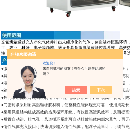
充氮烘箱通过充入净化气体并排出未经净化的气体，创造洁净恒温环境
工、农业、科研、电子等领域。该设备具备微电脑智能控温系统、高效
性，确保温度均匀、稳定且易于操作。此外，它还支持多种规格和型号
欢迎您！
●微电脑智能控温系统，具有控温、定时和超温报警等功能，稳定安全；
来自局域网的朋友！有什么可以帮助您的
吗？
●具有因停电，死机状态等造成数据丢失而保护的参数记忆，来电恢复功
●液晶屏菜单式操作界面，设定温度、运行温度、恒温时间等多组数据一
●箱门采用大视角双层玻璃观察窗设计，便于用户能观察实时的工作状态
●外壳采用优质冷轧钢板制造，表面静电镀膜喷涂，内胆镜面不锈钢，隔
●门密封条采用耐高温硅橡胶材料，使整机性能体现更可靠，使用周期长
●采用风道结构组成高效的热风循环系统，有效提高运风效率，从而提高
●后置自动进、排气孔，风道循环系统可自动排放箱体内部水蒸气，
●惰性气体充入接口可快速切换输入惰性气体，配浮子流量计，可调节充