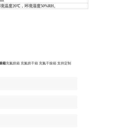
in
温度20℃，环境湿度50%RH。
燥箱
充氮烘箱 充氮烘干箱 充氮干燥箱 支持定制