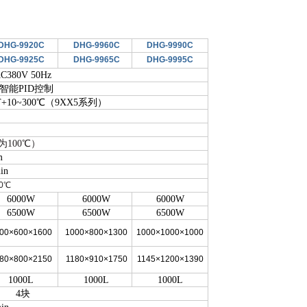
DHG-9920C
DHG-9960C
DHG-9990C
DHG-9925C
DHG-9965C
DHG-9995C
C380V 50Hz
智能PID控制
T+10~300℃（9XX5系列）
为100℃）
m
in
0
℃
6000W
6000W
6000W
6500W
6500W
6500W
00×600×1600
1000×800×1300
1000×1000×1000
80×800×2150
1180×910×1750
1145×1200×1390
1000L
1000L
1000L
4块