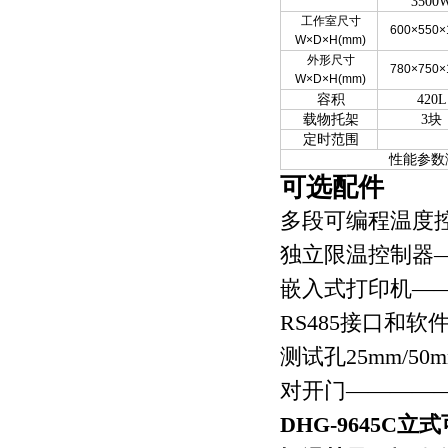
3500
工作室尺寸
600×550×
W×D×H(mm)
外形尺寸
780×750×
W×D×H(mm)
容积
420L
载物托架
3块
定时范围
性能参数
可选配件
多段可编程温度
独立限温控制器
嵌入式打印机—
RS485
接口和软
测试孔
25mm/50
对开门————
DHG-9645C