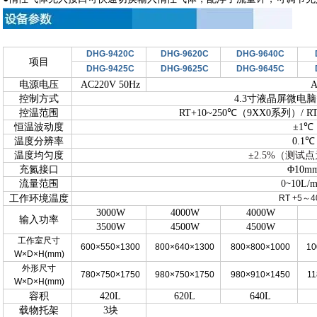
DHG-9420C
DHG-9620C
DHG-9640C
项目
DHG-9425C
DHG-9625C
DHG-9645C
电源电压
AC220V 50Hz
A
控制方式
4.3寸液晶屏微电脑
控温范围
RT+10~250℃（9XX0系列）/ R
恒温波动度
±1℃
温度分辨率
0.1℃
温度均匀度
±2.5%（测试点
充氮接口
Φ10m
流量范围
0
10L/m
~
工作环境温度
RT
+5
～
4
3000W
4000W
4000W
输入功率
3500W
4500W
4500W
工作室尺寸
600×550×1300
800×640×1300
800×800×1000
10
W×D×H(mm)
外形尺寸
780×750×1750
980×750×1750
980×910×1450
11
W×D×H(mm)
容积
420L
620L
640L
载物托架
3块