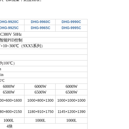
DHG-9920C
DHG-9960C
DHG-9990C
DHG-9925C
DHG-9965C
DHG-9995C
C380V 50Hz
智能PID控制
T+10~300℃（9XX5系列）
为100℃）
m
in
0
℃
6000W
6000W
6000W
6500W
6500W
6500W
00×600×1600
1000×800×1300
1000×1000×1000
80×800×2150
1180×910×1750
1145×1200×1390
1000L
1000L
1000L
4块