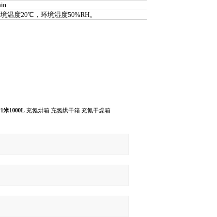
in
温度20℃，环境湿度50%RH。
1米1000L
充氮烘箱 充氮烘干箱 充氮干燥箱