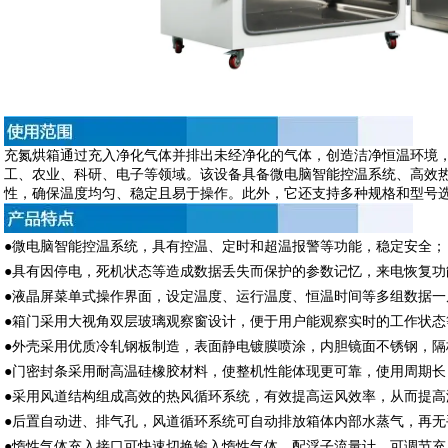
充氮烘箱通过充入净化气体并排出未经净化的气体，创造洁净恒温环境
工、农业、科研、电子等领域。该设备具备微电脑智能控温系统、高效
性，确保温度均匀、稳定且易于操作。此外，它还支持多种规格和型号
●微电脑智能控温系统，具有控温、定时和超温报警等功能，稳定安全；
●具有因停电，死机状态等造成数据丢失而保护的参数记忆，来电恢复功
●液晶屏菜单式操作界面，设定温度、运行温度、恒温时间等多组数据一
●箱门采用大视角双层玻璃观察窗设计，便于用户能观察实时的工作状态
●外壳采用优质冷轧钢板制造，表面静电镀膜喷涂，内胆镜面不锈钢，隔
●门密封条采用耐高温硅橡胶材料，使整机性能体现更可靠，使用周期长
●采用风道结构组成高效的热风循环系统，有效提高运风效率，从而提高
●后置自动进、排气孔，风道循环系统可自动排放箱体内部水蒸气，
●惰性气体充入接口可快速切换输入惰性气体，配浮子流量计，可调节充