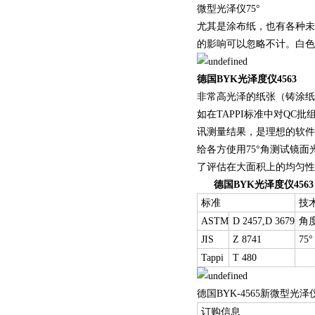
微型光泽仪75°
尤其是涂布纸，也有各种未
的影响可以忽略不计。白色
德国
BYK光泽度仪
4563
非常高光泽的纸张（铸涂纸
如在TAPPI标准中对QC批
讯测量结果，是理想的软件
给各方使用75°角测试镜
了评估在大面积上的均
德国
BYK光泽度仪
4563
标准
技
ASTM
D 2457,D 3679
角
JIS
Z 8741
75°
Tappi
T 480
德国BYK-4565新微型光泽仪
订购信息