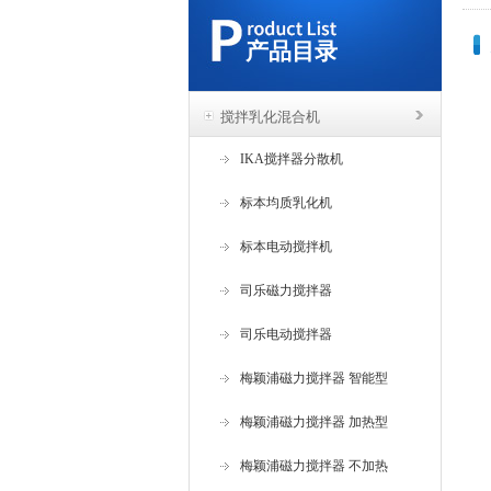
产品目录
搅拌乳化混合机
IKA搅拌器分散机
标本均质乳化机
标本电动搅拌机
司乐磁力搅拌器
司乐电动搅拌器
梅颖浦磁力搅拌器 智能型
梅颖浦磁力搅拌器 加热型
梅颖浦磁力搅拌器 不加热