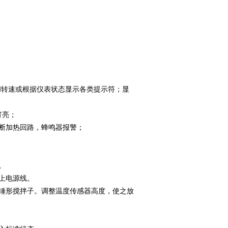
和转速或根据仪表状态显示各类提示符；显
灯亮；
切断加热回路，蜂鸣器报警；
。
上电源线。
锤形搅拌子。调整温度传感器高度，使之放