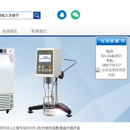
在线留言
联系我们
电话：
021-63462955
手机：
18017761117
 HW18-2上海司乐HW18-2红外线恒温数显磁力搅拌器