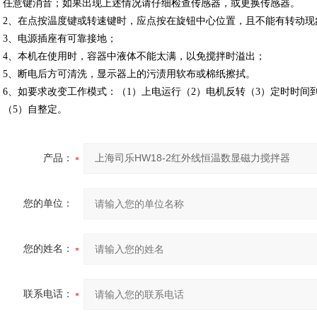
任意键消音；如果出现上述情况请仔细检查传感器，或更换传感器。
2、在点按温度键或转速键时，应点按在旋钮中心位置，且不能有转动现
3、电源插座有可靠接地；
4、本机在使用时，容器中液体不能太满，以免搅拌时溢出；
5、断电后方可清洗，显示器上的污渍用软布或棉纸擦拭。
6、如要求改变工作模式：（1）上电运行（2）电机反转（3）定时时间
（5）自整定。
产品：
您的单位：
您的姓名：
联系电话：