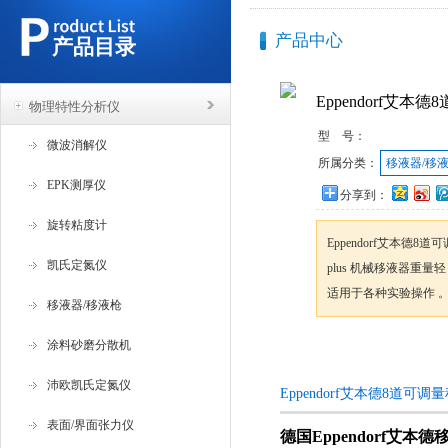
产品中心
产品目录
Eppendorf艾本
物理特性分析仪
型 号：
微波消解仪
所属分类：
移液器/移
EPK测厚仪
分享到：
旋转粘度计
Eppendorf艾本德8道可调量
凯氏定氮仪
plus 机械移液器重
适用于各种实验操作 
移液器/移液枪
涂料砂磨分散机
咨询订购
沛欧凯氏定氮仪
Eppendorf艾本德8道可
表面/界面张力仪
德国Eppendorf艾本