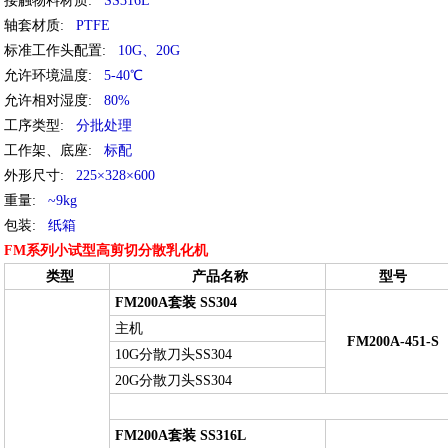
接触物料材质
:
SS316L
轴套材质
:
PTFE
标准工作头配置
:
10G、20G
允许环境温度
:
5-40℃
允许相对湿度
:
80%
工序类型
:
分批处理
工作架、底座
:
标配
外形尺寸
:
225×328×600
重量
:
~9kg
包装
:
纸箱
FM系列小试型高剪切分散乳化机
类型
产品名称
型号
FM200A套装 SS304
主机
FM200A-451-S
10G分散刀头SS304
20G分散刀头SS304
FM200A套装 SS316L