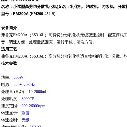
名称：小试型
高剪切分散乳化机(又名：乳化机、均质机、匀浆机、分散
型号：FM200A (
FM200-452-S)
设备简介
弗鲁克FM200A（SS316L）高剪切分散乳化机
无级变速控制，配置两根
音，调速方便，处理量范围宽，运转平稳，清洗方便。
适用工艺
弗鲁克FM200A（SS316L）高剪切分散乳化机
适合物料的乳化、分散、均
技术参数
功率:
200W
电源
:
220V，50Hz
处理量 (H₂O)
:
10-2000ml
处理粘度
:
8000CP
速度范围
:
200-26000rpm
转速显示
:
刻度
转速控制
:
无级