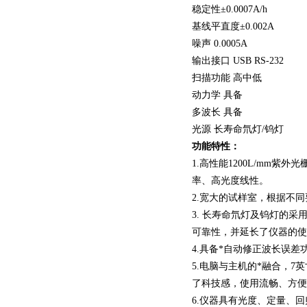
稳定性±0.0007A/h
基线平直度±0.002A
噪声 0.0005A
输出接口 USB RS-232
扫描功能 高中低
动力学 具备
多波长 具备
光源 长寿命氘灯/钨灯
功能特性：
1.
高性能
1200L/mm
紫外光
率、高光度线性。
2.
宽大的试样室，根据不同
3.
长寿命氘灯及钨灯的采
可靠性，并延长了仪器的使
4.
具备*自动修正波长误差
5.
电脑与主机的*融合，
7
英
了科技感，使用流畅、方便
6.
仪器具有光度、定量、回